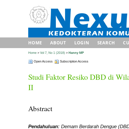
HOME
ABOUT
LOGIN
SEARCH
C
Home
>
Vol 7, No 1 (2018)
>
Hanny MP
Open Access
Subscription Access
Studi Faktor Resiko DBD di Wi
II
Abstract
Pendahuluan
:
Demam
Berdarah Dengue
(DBD