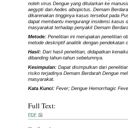
noleh virus Dengue yang ditularkan
ke
manusi
aegypti
dan
Aedes
albopictus. Demam
Berdar
dikarenakan
tingginya
kasus
tersebut
pada
Pu
dapat
membantu
mengurangi
insidensi
kasus
masyarakat
terhadap
penyakit
Demam
Berdar
Metode
:
Penelitian
ini
merupakan
penelitian
ob
metode
deskriptif
analitik
dengan
pendekatan
c
Hasil
:
Dari hasil
penelitian, didapatkan
kenaik
dibanding
tahun-tahun
sebelumnya.
Kesimpulan
:
Dapat
disimpulkan
dari
penelitia
risiko
terjadinya
Demam
Berdarah Dengue meli
masyarakat.
Kata Kunci:
Fever; Dengue Hemorrhagic Fever
Full Text:
PDF