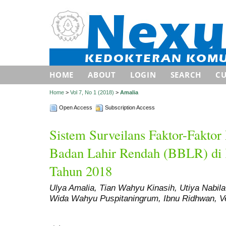
HOME
ABOUT
LOGIN
SEARCH
C
Home
>
Vol 7, No 1 (2018)
>
Amalia
Open Access
Subscription Access
Sistem Surveilans Faktor-Faktor
Badan Lahir Rendah (BBLR) di
Tahun 2018
Ulya Amalia, Tian Wahyu Kinasih, Utiya Nabila
Wida Wahyu Puspitaningrum, Ibnu Ridhwan, Ver