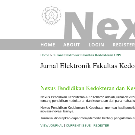
HOME
ABOUT
LOGIN
REGISTE
Home
>
Jurnal Elektronik Fakultas Kedokteran UNS
Jurnal Elektronik Fakultas Ked
Nexus Pendidikan Kedokteran dan Ke
Nexus Pendidikan Kedokteran & Kesehatan adalah jurnal elektro
tentang pendidikan kedokteran dan
kesehatan dari para mahasis
Nexus Pendidikan Kedokteran & Kesehatan memuat hasil peneli
inovasi-inovasi lainnya.
Jurnal ini diharapkan dapat menjadi media berbagi pengalaman
a
|
|
VIEW JOURNAL
CURRENT ISSUE
REGISTER