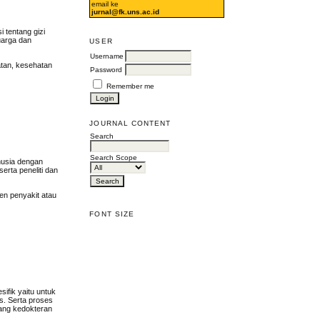
email ke
jurnal@fk.uns.ac.id
i tentang gizi
uarga dan
USER
Username
atan, kesehatan
Password
Remember me
JOURNAL CONTENT
Search
Search Scope
anusia dengan
erta peneliti dan
en penyakit atau
FONT SIZE
sifik yaitu untuk
s. Serta proses
dang kedokteran