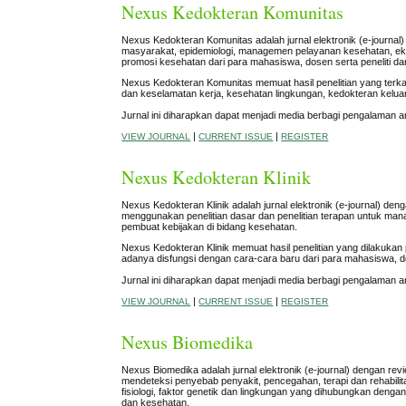
Nexus Kedokteran Komunitas
Nexus Kedokteran Komunitas adalah jurnal elektronik (e-journal) d
masyarakat, epidemiologi, managemen pelayanan kesehatan, ek
promosi kesehatan dari para mahasiswa, dosen serta peneliti da
Nexus Kedokteran Komunitas memuat hasil penelitian yang terk
dan keselamatan kerja, kesehatan lingkungan, kedokteran kelu
Jurnal ini diharapkan dapat menjadi media berbagi pengalaman a
|
|
VIEW JOURNAL
CURRENT ISSUE
REGISTER
Nexus Kedokteran Klinik
Nexus Kedokteran Klinik adalah jurnal elektronik (e-journal) de
menggunakan penelitian dasar dan penelitian terapan untuk man
pembuat kebijakan di bidang kesehatan.
Nexus Kedokteran Klinik memuat hasil penelitian yang dilakuka
adanya disfungsi dengan cara-cara baru dari para mahasiswa, do
Jurnal ini diharapkan dapat menjadi media berbagi pengalaman a
|
|
VIEW JOURNAL
CURRENT ISSUE
REGISTER
Nexus Biomedika
Nexus Biomedika adalah jurnal elektronik (e-journal) dengan revie
mendeteksi penyebab penyakit, pencegahan, terapi dan rehabilit
fisiologi, faktor genetik dan lingkungan yang dihubungkan denga
dan kesehatan.