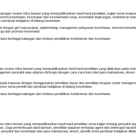
engan review mitra bestari yang mempublikasikan hasil-hasil penelitian, kajian serta evaluas
onomi kesehatan, kesehatan dan keselamatan kerja, kesehatan lingkungan, kedokteran kel
n pembuat kebijakan di bidang kesehatan.
ait dengan gizi masyarakat, epidemiologi, managemen pelayanan kesehatan, ekonomi keseh
arga dan promosi kesehatan
ntara berbagai kalangan dan institusi pendidikan kedokteran dan kesehatan.
ngan review mitra bestari yang mempublikasikan hasil-hasil penelitian yang dilakukan pada m
agemen penyakit atau adanya disfungsi dengan cara-cara baru dari para mahasiswa, dosen s
n pada manusia dengan menggunakan penelitian dasar dan penelitian terapan untuk managem
sen serta peneliti dan pembuat kebijakan di bidang kesehatan.
ntara berbagai kalangan dan institusi pendidikan kedokteran dan kesehatan.
w mitra bestari yang mempublikasikan hasil-hasil penelitian serta kajian tentang penyakit spe
asi. Juga pemeriksaan laboratorium, penelitian paparan terhadap agent dan beberapa hazard
n penyakit dan kesehatan dari para mahasiswa, dosen, peneliti serta pembuat kebijakan dibi