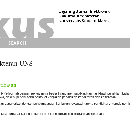
R
SEARCH
okteran UNS
sehatan
nik
(e-journal) dengan review mitra bestari yang mempublikasikan hasil-hasil
penelitian, kajia
wa, dosen, peneliti serta pembuat kebijakan
pendidikan kedokteran dan kesehatan.
tian yang
terkait dengan pengembangan kurikulum, evaluasi kinerja pendidikan,
metode pembe
ntara berbagai kalangan dan institusi pendidikan kedokteran dan
kesehatan.