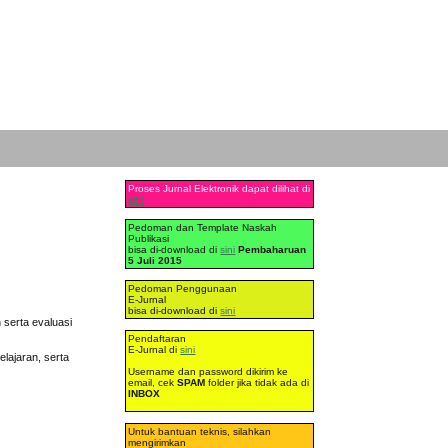
Proses Jurnal Elektronik dapat dilihat di
sini
Pedoman dan Template Naskah
Publikasi
bisa di-download di
sini
Pembaharuan
5 Juli 2015
Pedoman Penggunaan
E-Jurnal
bisa di-download di
sini
n serta evaluasi
Pendaftaran
E-Jurnal di
sini
lajaran, serta
Username dan password dikirim ke
email, cek
SPAM
folder jika tidak ada di
INBOX
Untuk bantuan teknis, silahkan
mengirimkan