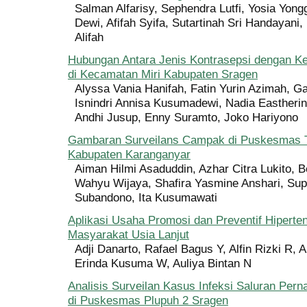
Salman Alfarisy, Sephendra Lutfi, Yosia Yongg
Dewi, Afifah Syifa, Sutartinah Sri Handayani,
Alifah
Hubungan Antara Jenis Kontrasepsi dengan Ke
di Kecamatan Miri Kabupaten Sragen
Alyssa Vania Hanifah, Fatin Yurin Azimah, Ga
Isnindri Annisa Kusumadewi, Nadia Eastherin
Andhi Jusup, Enny Suramto, Joko Hariyono
Gambaran Surveilans Campak di Puskesmas
Kabupaten Karanganyar
Aiman Hilmi Asaduddin, Azhar Citra Lukito, B
Wahyu Wijaya, Shafira Yasmine Anshari, Supa
Subandono, Ita Kusumawati
Aplikasi Usaha Promosi dan Preventif Hiperte
Masyarakat Usia Lanjut
Adji Danarto, Rafael Bagus Y, Alfin Rizki R, 
Erinda Kusuma W, Auliya Bintan N
Analisis Surveilan Kasus Infeksi Saluran Per
di Puskesmas Plupuh 2 Sragen