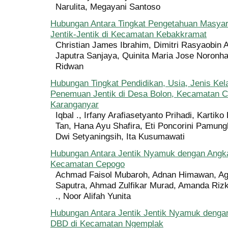
Narulita, Megayani Santoso
Hubungan Antara Tingkat Pengetahuan Masya
Jentik-Jentik di Kecamatan Kebakkramat
Christian James Ibrahim, Dimitri Rasyaobin 
Japutra Sanjaya, Quinita Maria Jose Noronha,
Ridwan
Hubungan Tingkat Pendidikan, Usia, Jenis Ke
Penemuan Jentik di Desa Bolon, Kecamatan 
Karanganyar
Iqbal ., Irfany Arafiasetyanto Prihadi, Kartik
Tan, Hana Ayu Shafira, Eti Poncorini Pamungk
Dwi Setyaningsih, Ita Kusumawati
Hubungan Antara Jentik Nyamuk dengan Angk
Kecamatan Cepogo
Achmad Faisol Mubaroh, Adnan Himawan, A
Saputra, Ahmad Zulfikar Murad, Amanda Rizka
., Noor Alifah Yunita
Hubungan Antara Jentik Jentik Nyamuk denga
DBD di Kecamatan Ngemplak