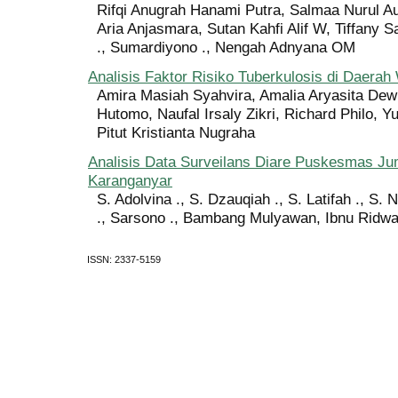
Rifqi Anugrah Hanami Putra, Salmaa Nurul Au
Aria Anjasmara, Sutan Kahfi Alif W, Tiffany S
., Sumardiyono ., Nengah Adnyana OM
Analisis Faktor Risiko Tuberkulosis di Daerah
Amira Masiah Syahvira, Amalia Aryasita Dewi
Hutomo, Naufal Irsaly Zikri, Richard Philo, Y
Pitut Kristianta Nugraha
Analisis Data Surveilans Diare Puskesmas J
Karanganyar
S. Adolvina ., S. Dzauqiah ., S. Latifah ., S. 
., Sarsono ., Bambang Mulyawan, Ibnu Ridw
ISSN: 2337-5159