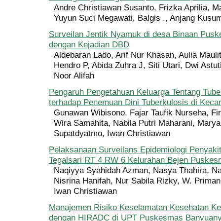
Andre Christiawan Susanto, Frizka Aprilia, Ma
Yuyun Suci Megawati, Balgis ., Anjang Kusu
Surveilan Jentik Nyamuk di desa Binaan Pusk
dengan Kejadian DBD
Aldebaran Lado, Arif Nur Khasan, Aulia Mauli
Hendro P, Abida Zuhra J, Siti Utari, Dwi Astut
Noor Alifah
Pengaruh Pengetahuan Keluarga Tentang Tube
terhadap Penemuan Dini Tuberkulosis di Keca
Gunawan Wibisono, Fajar Taufik Nurseha, Fi
Wira Samahita, Nabila Putri Maharani, Maryan
Supatdyatmo, Iwan Christiawan
Pelaksanaan Surveilans Epidemiologi Penyaki
Tegalsari RT 4 RW 6 Kelurahan Bejen Puske
Naqiyya Syahidah Azman, Nasya Thahira, Nat
Nisrina Hanifah, Nur Sabila Rizky, W. Primani
Iwan Christiawan
Manajemen Risiko Keselamatan Kesehatan Ker
dengan HIRADC di UPT Puskesmas Banyuanya