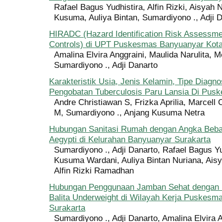
Rafael Bagus Yudhistira, Alfin Rizki, Aisyah 
Kusuma, Auliya Bintan, Sumardiyono ., Adji 
HIRADC (Hazard Identification Risk Assessme
Controls) di UPT Puskesmas Banyuanyar Kota
Amalina Elvira Anggraini, Maulida Narulita, 
Sumardiyono ., Adji Danarto
Karakteristik Usia, Jenis Kelamin, Tipe Diagno
Pengobatan Tuberculosis Paru Lansia Di Pus
Andre Christiawan S, Frizka Aprilia, Marcell 
M, Sumardiyono ., Anjang Kusuma Netra
Hubungan Sanitasi Rumah dengan Angka Beba
Aegypti di Kelurahan Banyuanyar Surakarta
Sumardiyono ., Adji Danarto, Rafael Bagus Yu
Kusuma Wardani, Auliya Bintan Nuriana, Aisy
Alfin Rizki Ramadhan
Hubungan Penggunaan Jamban Sehat dengan K
Balita Underweight di Wilayah Kerja Puskesm
Surakarta
Sumardiyono ., Adji Danarto, Amalina Elvira 